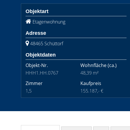
Objektart
Etagenwohnung
Adresse
48465 Schüttorf
Objektdaten
Objekt-Nr.
Wohnfläche
(ca.)
HHH1.HH.0767
48,39 m²
Zimmer
Kaufpreis
1,5
155.187,- €