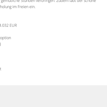
gemütliche Stunden verbringen. Zudem lädt der schöne
olung im Freien ein.
84.032 EUR
soption
)
t