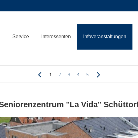
Service
Interessenten
Infoveranstaltungen
1
2
3
4
5
Seniorenzentrum "La Vida" Schüttor